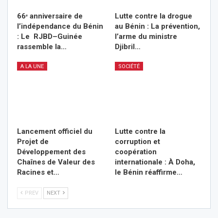
66ᵉ anniversaire de
Lutte contre la drogue
l’indépendance du Bénin
au Bénin : La prévention,
: Le RJBD–Guinée
l’arme du ministre
rassemble la…
Djibril…
A LA UNE
SOCIÉTÉ
Lancement officiel du
Lutte contre la
Projet de
corruption et
Développement des
coopération
Chaînes de Valeur des
internationale : À Doha,
Racines et…
le Bénin réaffirme…
PREV
NEXT