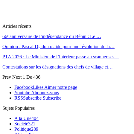
Articles récents
66ᵉ anniversaire de l’indépendance du Bénin : Le …
Opinion : Pascal Djadou plaide pour une révolution de la…
PTA 2026 : Le Ministère de l’Intérieur passe au scanner ses…
Contestations sur les désignations des chefs de village et…
Prev
Next
1 De 436
Facebook
Likes
Aimer notre page
Youtube
Abonnez-vous
RSS
Subscribe
Subscribe
Sujets Populaires
A la Une
404
Société
321
Politique
289