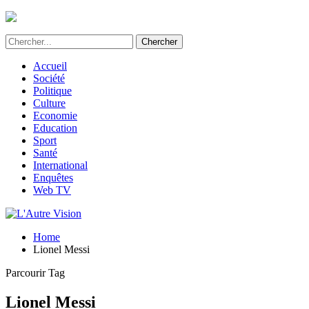
L'Autre Vision - Média d'informations et d'investig
Accueil
Société
Politique
Culture
Economie
Education
Sport
Santé
International
Enquêtes
Web TV
Home
Lionel Messi
Parcourir Tag
Lionel Messi