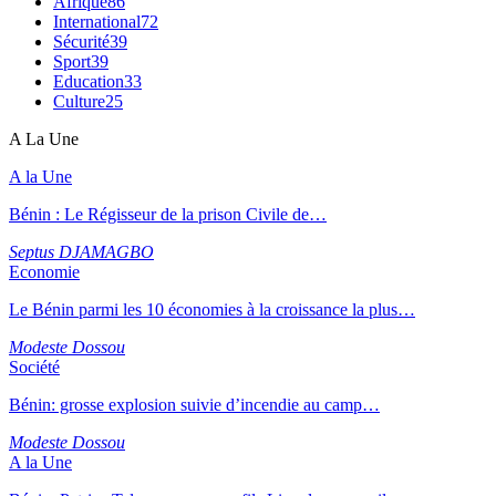
Afrique
86
International
72
Sécurité
39
Sport
39
Education
33
Culture
25
A La Une
A la Une
Bénin : Le Régisseur de la prison Civile de…
Septus DJAMAGBO
Economie
Le Bénin parmi les 10 économies à la croissance la plus…
Modeste Dossou
Société
Bénin: grosse explosion suivie d’incendie au camp…
Modeste Dossou
A la Une