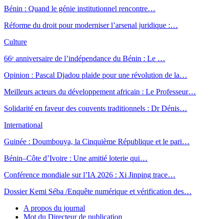
Bénin : Quand le génie institutionnel rencontre…
Réforme du droit pour moderniser l’arsenal juridique :…
Culture
66ᵉ anniversaire de l’indépendance du Bénin : Le …
Opinion : Pascal Djadou plaide pour une révolution de la…
Meilleurs acteurs du développement africain : Le Professeur…
Solidarité en faveur des couvents traditionnels : Dr Dénis…
International
Guinée : Doumbouya, la Cinquième République et le pari…
Bénin–Côte d’Ivoire : Une amitié loterie qui…
Conférence mondiale sur l’IA 2026 : Xi Jinping trace…
Dossier Kemi Séba /Enquête numérique et vérification des…
A propos du journal
Mot du Directeur de publication