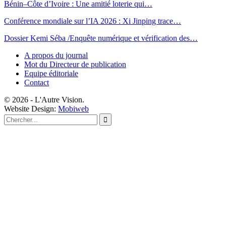
Bénin–Côte d’Ivoire : Une amitié loterie qui…
Conférence mondiale sur l’IA 2026 : Xi Jinping trace…
Dossier Kemi Séba /Enquête numérique et vérification des…
A propos du journal
Mot du Directeur de publication
Equipe éditoriale
Contact
© 2026 - L'Autre Vision.
Website Design:
Mobiweb