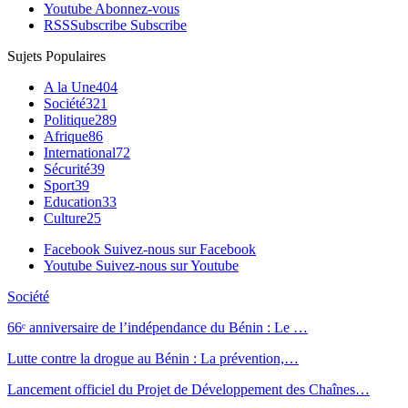
Youtube
Abonnez-vous
RSS
Subscribe
Subscribe
Sujets Populaires
A la Une
404
Société
321
Politique
289
Afrique
86
International
72
Sécurité
39
Sport
39
Education
33
Culture
25
Facebook
Suivez-nous sur Facebook
Youtube
Suivez-nous sur Youtube
Société
66ᵉ anniversaire de l’indépendance du Bénin : Le …
Lutte contre la drogue au Bénin : La prévention,…
Lancement officiel du Projet de Développement des Chaînes…