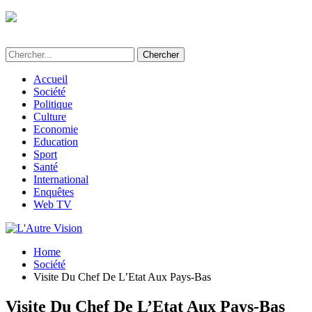
L'Autre Vision - Média d'informations et
d'investigations au Bénin
Accueil
Société
Politique
Culture
Economie
Education
Sport
Santé
International
Enquêtes
Web TV
Home
Société
Visite Du Chef De L’Etat Aux Pays-Bas
Visite Du Chef De L’Etat Aux Pays-Bas